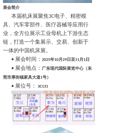
展会
简介
本届
机床展聚焦3C电子、精密模
具、汽车零部件、医疗器械等应用行
业，全方位展示工业母机上下游生态
链，打造一个集展示、交易、创新于
一体的中国机床展。
• 展会时间：
2025年10月2
9
日至1
1
月
1
日
• 展会地点：
广东现代国际展览中心（东
莞市厚街镇家具大道1号）
• 展位
号
：
3C131