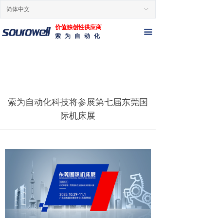
简体中文
ꀅ
首页
价值独创性供应商
产品信息
끀
索为自动化
新闻动态
应用
服务与支持
索为自动化科技将参展第七届东莞国
际机床展
关于索为
联系我们
在线留言