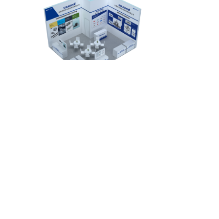
我司参展内容：
NBK机床用高性能联轴器 、NBK 钳制器、麦格米
特 变频器、CSK 导轨
欢迎现场试用选购
~
前一个：
无
ꄴ
后一个：
无
ꄲ
东莞市索为自动化科技有限公司