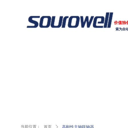
价值独
索为自
当前位置：
首页
ꄲ
高刚性主轴联轴器